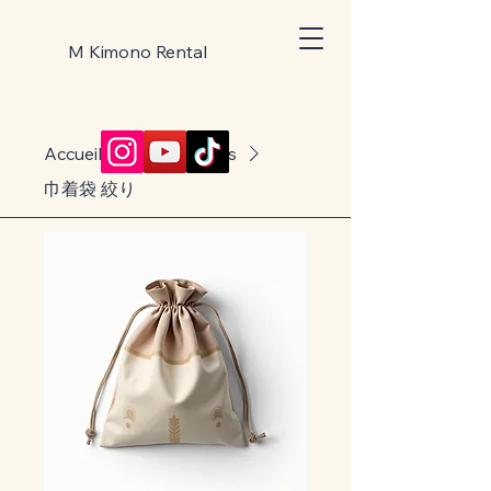
M Kimono Rental
Accueil
All Products
巾着袋 絞り