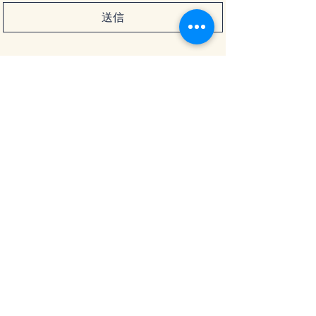
送信
TEL:
082-236-6338
m.rental.kimono@gmail.c
om
〒732-0811 広島県広島市南
区的場町1-3-4