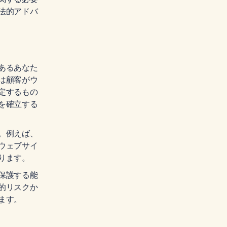
法的アドバ
あるあなた
は顧客がウ
定するもの
を確立する
。例えば、
ウェブサイ
ります。
保護する能
的リスクか
ます。