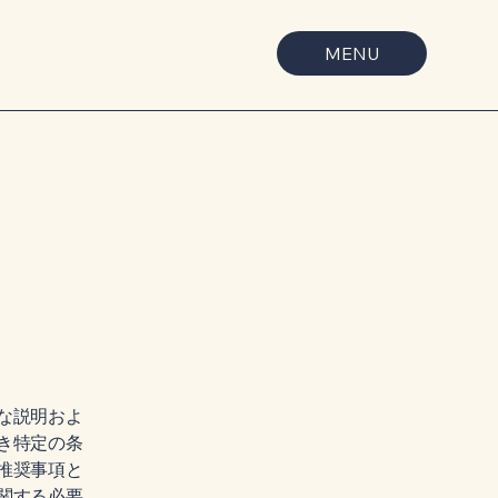
MENU
な説明およ
き特定の条
推奨事項と
関する必要