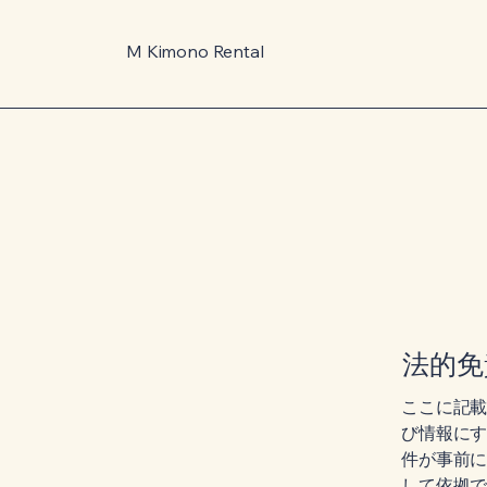
M Kimono Rental
法的免
ここに記
び情報に
件が事前
して依拠