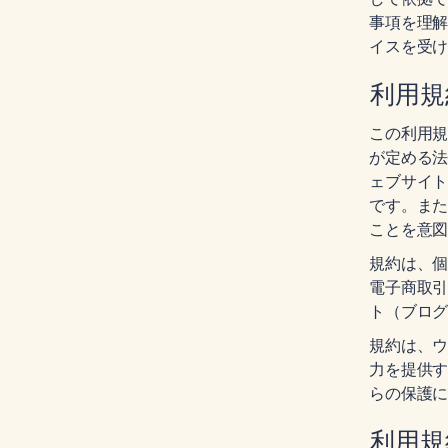
事項を理
イスを受
利用規
この利用
が定める
ェブサイ
です。ま
ことを意
規約は、
電子商取
ト（ブロ
規約は、
力を提供
らの保護
利用規