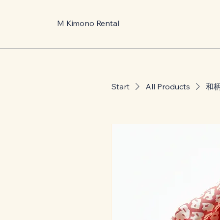
M Kimono Rental
Start
All Products
和