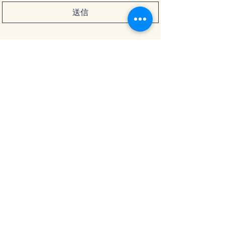
送信
TEL:
082-236-6338
m.rental.kimono@gmail.c
om
〒732-0811 広島県広島市南
区的場町1-3-4