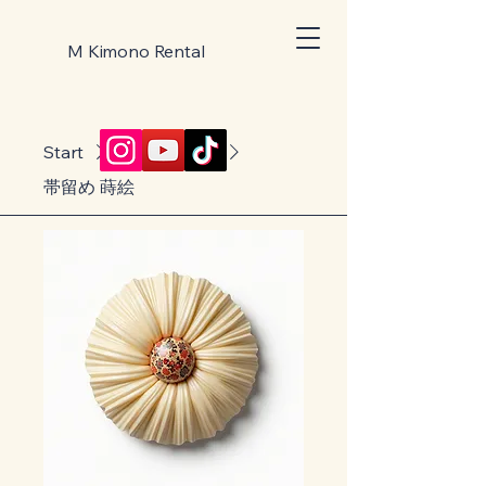
M Kimono Rental
Start
All Products
帯留め 蒔絵