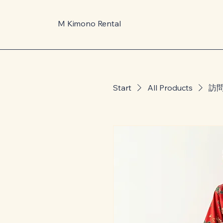
M Kimono Rental
Start
All Products
訪問