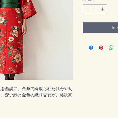
In
色を基調に、金糸で縁取られた牡丹や菊
す。深い緑と金色の織り交ぜが、格調高