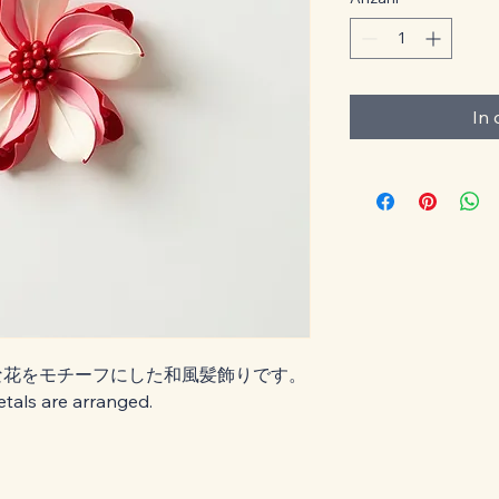
In
花をモチーフにした和風髪飾りです。 
etals are arranged.