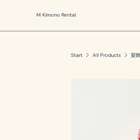
M Kimono Rental
Start
All Products
髪飾