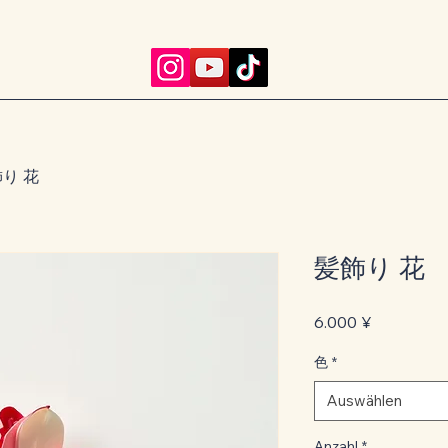
り 花
髪飾り 花
Preis
6.000 ¥
色
*
Auswählen
Anzahl
*